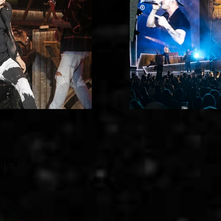
jpg
IM