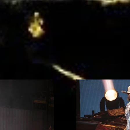
jpg
0D