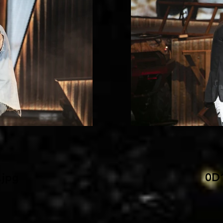
jpg
0D