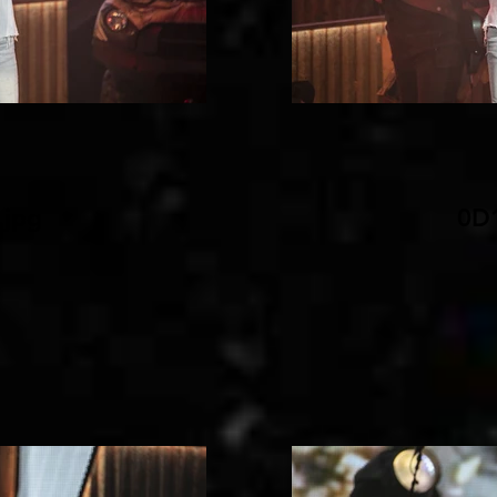
jpg
0D