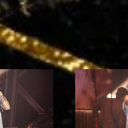
jpg
0D