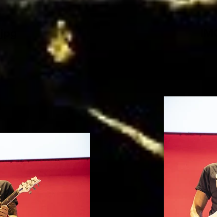
jpg
IM