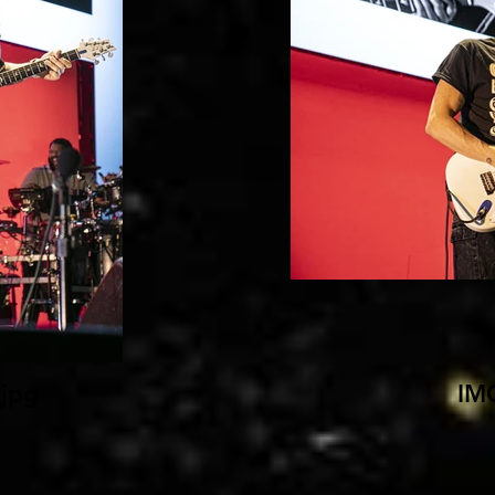
jpg
IM