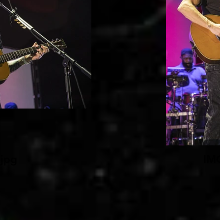
jpg
IM