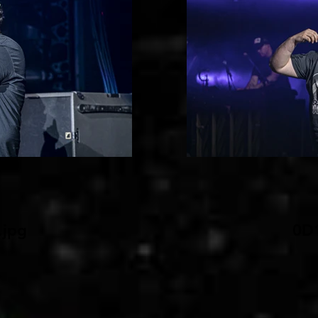
jpg
0D